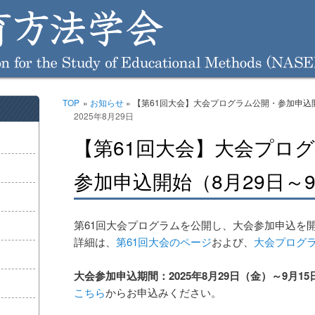
TOP
»
お知らせ
» 【第61回大会】大会プログラム公開・参加申込開
投稿ナビゲーション
2025年8月29日
【第61回大会】大会プロ
参加申込開始（8月29日～9
第61回大会プログラムを公開し、大会参加申込を
詳細は、
第61回大会のページ
および、
大会プログ
大会参加申込期間：
2025
年
8
月
29
日（金）～
9
月
15
こちら
からお申込みください。