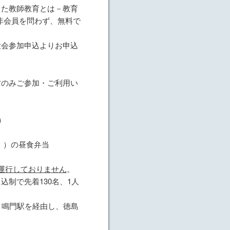
した教師教育とは－教育
非会員を問わず、無料で
大会参加申込よりお申込
方のみご参加・ご利用い
）
日））の昼食弁当
運行しておりません
。
制で先着130名、1人
、鳴門駅を経由し、徳島