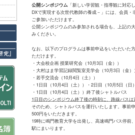
公開シンポジウム
「新しい学習観・指導観に対応
DXで実現する次世代教師の養成－」には、会員・
ご参加いただけます。
公開シンポジウムのみ参加される場合も、上記の
みください。
なお、以下のプログラムは事前申込をいただいた
ただけます。
・大会校企画 授業研究会（10月3日（金））
・大村はま学習記録閲覧室見学会（10月3日（金）
・若手交流会（10月4日（土））
・1日目（10月4日（土））・2日目（10月5日（
・1日目（10月4日（土））終了後シャトルバス
1
日目のシンポジウム終了後の時刻に、路線バスは
そのため、シャトルバスを運行いたします。事前申込
500円をいただきます。
19時に鳴門教育大学を出発し、高速鳴門バス停前
駅にまいります。