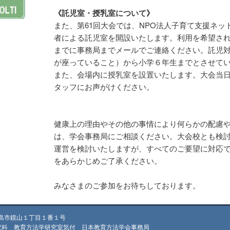
《託児室・授乳室について》
また、第61回大会では、NPO法人子育て支援ネッ
者による託児室を開設いたします。利用を希望され
までに事務局までメールでご連絡ください。託児
が座っていること）から小学６年生までとさせて
また、会場内に授乳室を設置いたします。大会当
タッフにお声がけください。
健康上の理由やその他の事情により何らかの配慮
は、学会事務局にご相談ください。大会校とも検
運営を検討いたしますが、すべてのご要望に対応
をあらかじめご了承ください。
みなさまのご参加をお待ちしております。
広島市鏡山１丁目１番１号
教育方法学研究室気付 日本教育方法学会事務局