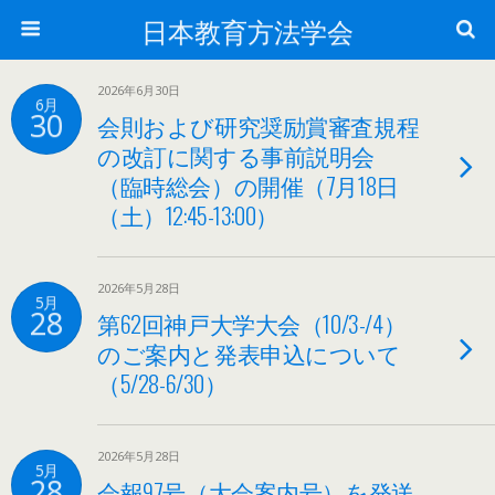
日本教育方法学会
2026年6月30日
6月
30
会則および研究奨励賞審査規程
の改訂に関する事前説明会
（臨時総会）の開催（7月18日
（土）12:45-13:00）
2026年5月28日
5月
28
第62回神戸大学大会（10/3-/4）
のご案内と発表申込について
（5/28-6/30）
2026年5月28日
5月
28
会報97号（大会案内号）を発送